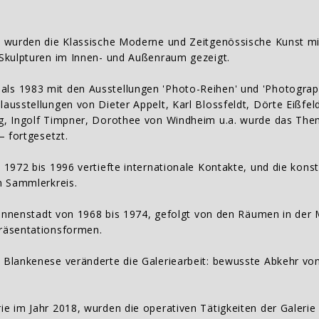
8 wurden die Klassische Moderne und Zeitgenössische Kunst m
 Skulpturen im Innen- und Außenraum gezeigt.
s 1983 mit den Ausstellungen 'Photo-Reihen' und 'Photograp
ausstellungen von Dieter Appelt, Karl Blossfeldt, Dörte Eißfel
g, Ingolf Timpner, Dorothee von Windheim u.a. wurde das The
– fortgesetzt.
 1972 bis 1996 vertiefte internationale Kontakte, und die kons
n Sammlerkreis.
r Innenstadt von 1968 bis 1974, gefolgt von den Räumen in der
räsentationsformen.
Blankenese veränderte die Galeriearbeit: bewusste Abkehr von
 im Jahr 2018, wurden die operativen Tätigkeiten der Galerie e